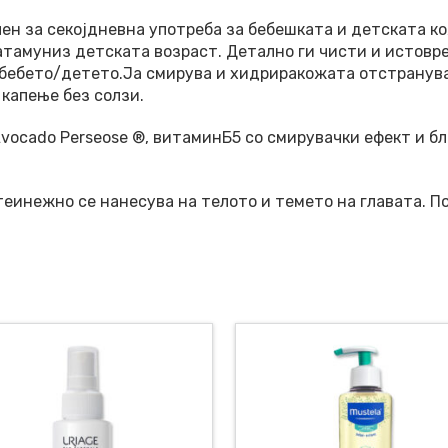
лен за секојдневна употреба за бебешката и детската к
натамуниз детската возраст. Детално ги чисти и истов
а бебето/детето.Ја смирува и хидриракожата отстранув
 капење без солзи.
Avocado Perseose ®, витаминБ5 со смирувачки ефект и 
теинежно се нанесува на телото и темето на главата. По