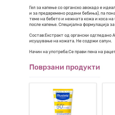
Гел за капење со органско авокадо е идеа
и за предвремено родени бебиња), па по
теме на бебето и нежната кожа и коса н
после капење. Специјална формулација за
Состав:Екстракт од органски одгледано 
исушување на кожата. Не содржи сапун.
Начин на употреба:Се прави пена на раце
Поврзани продукти