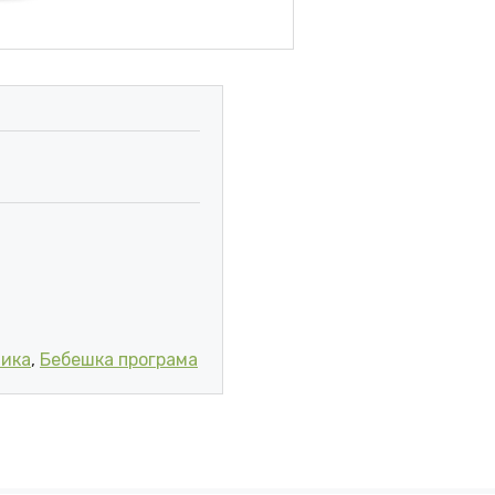
 И ТЕЛО ЗА НОРМАЛНА КОЖА 500 мл количина
тика
,
Бебешка програма