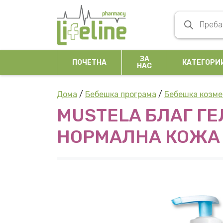
Skip to content
Products se
Main Navigation
ЗА
ПОЧЕТНА
КАТЕГОРИ
НАС
Дома
/
Бебешка програма
/
Бебешка козме
MUSTELA БЛАГ ГЕ
НОРМАЛНА КОЖА 