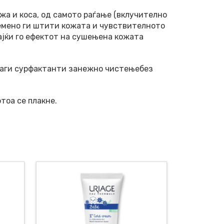
ожа и коса, од самото раѓање (вклучително
ремено ги штити кожата и чувствителното
ајќи го ефектот на сушењена кожата
благи сурфактанти занежно чистењебез
тоа се плакне.