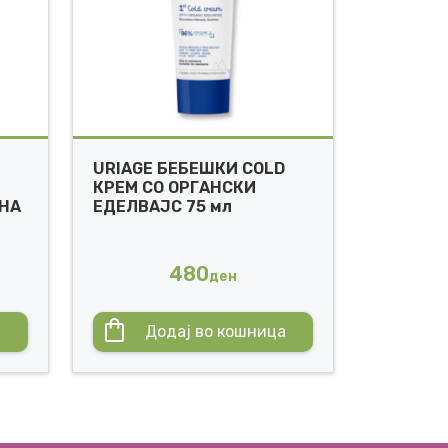
URIAGE БEБEШКИ COLD
КРЕМ СО ОРГАНСКИ
ЧНА
ЕДЕЛВАЈС 75 мл
480
ден
а
Додај во кошница