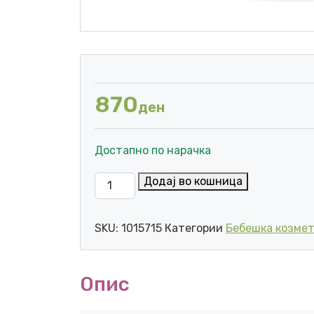
870
ден
Достапно по нарачка
MUSTELA БЛАГ ГЕЛ ЗА КАПЕЊЕ НА КОСА
Додај во кошница
SKU:
1015715
Категории
Бебешка козме
Опис