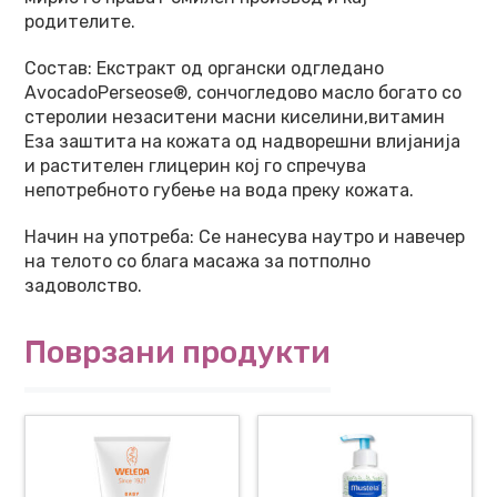
родителите.
Состав: Екстракт од органски одгледано
AvocadoPerseose®, сончогледово масло богато со
стеролии незаситени масни киселини,витамин
Еза заштита на кожата од надворешни влијанија
и растителен глицерин кој го спречува
непотребното губење на вода преку кожата.
Начин на употреба: Се нанесува наутро и навечер
на телото со блага масажа за потполно
задоволствo.
Поврзани продукти