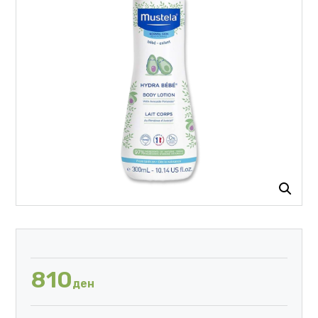
810
ден