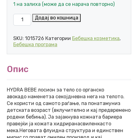
1 на залиха (може да се нарача повторно)
MUSTELA HIDRA BEBE ЛОСИОН ЗА ТЕЛО ЗА НОРМАЛ
Додај во кошница
SKU:
1015726
Категории
Бебешка козметика
,
Бебешка програма
Опис
HYDRA BEBE лосион за тело со органско
авокадо наменетза секојдневна нега на телото.
Се користи од самото раѓање, па понатамуниз
детската возраст (вклучително и кај предвремено
родени бебиња). Ја зајакнува кожната бариера
правејќи ја кожата хидриранасвиленкасто
мека.Неговата флуидна структура и единствен
мирис го прават омилен производ и кај