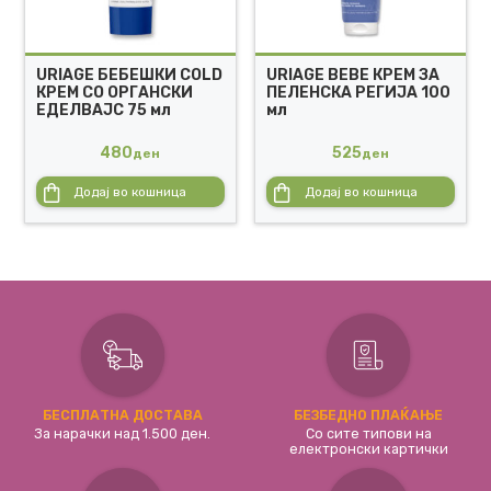
URIAGE БEБEШКИ COLD
URIAGE BEBE КРЕМ ЗА
КРЕМ СО ОРГАНСКИ
ПЕЛЕНСКА РЕГИЈА 100
ЕДЕЛВАЈС 75 мл
мл
480
525
ден
ден
Додај во кошница
Додај во кошница
БЕСПЛАТНА ДОСТАВА
БЕЗБЕДНО ПЛАЌАЊЕ
За нарачки над 1.500 ден.
Со сите типови на
електронски картички