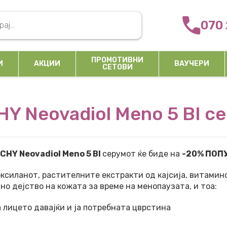
arch
070 
ПРОМОТИВНИ
И
АКЦИИ
ВАУЧЕРИ
СЕТОВИ
HY Neovadiol Meno 5 BI с
ICHY Neovadiol Meno 5 BI
серумот ќе биде на
-20% ПОП
роксиланот, растителните екстракти од кајсија, витамин
но дејство на кожата за време на менопаузата, и тоа:
 лицето давајќи и ја потребната цврстина