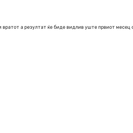
и вратот а резултат ќе биде видлив уште првиот месец