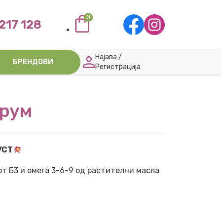
0
217 128
Најава /
БРЕНДОВИ
Регистрација
ерум
УСТ
от Б3 и омега 3-6-9 од растителни масла