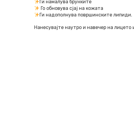
Ги намалува брунките
Го обновува cjaj на кожата
Ги надополнува површинските липиди.
Нанесувајте наутро и навечер на лицето 