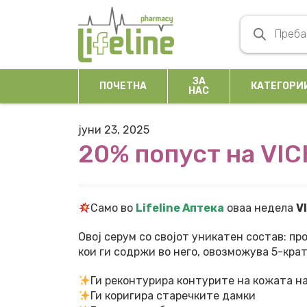
Skip to content
Products se
Main Navigation
ЗА
ПОЧЕТНА
КАТЕГОРИ
НАС
јуни 23, 2025
20% попуст на VIC
Само во
Lifeline Аптека
оваа недела
V
Овој серум со својот уникатен состав: п
кои ги содржи во него, овозможува 5-крат
Ги реконтурира контурите на кожата на
Ги коригира старечките дамки