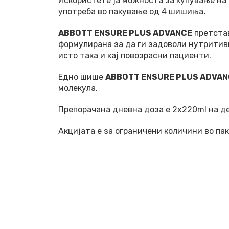
Искористете ја можноста за купување на
употреба во пакување од 4 шишиња
.
ABBOTT ENSURE PLUS ADVANCE
претстав
формулирана за да ги задоволи нутритивн
исто така и кај повозрасни пациенти.
Едно шише
ABBOTT ENSURE PLUS ADVA
молекула.
Препорачана дневна доза е 2х220ml на де
Акцијата е за ограничени количини во па