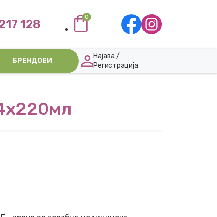
0
217 128
Најава /
БРЕНДОВИ
Регистрација
4х220мл