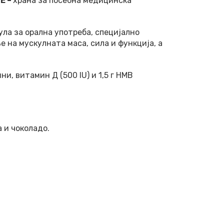
E –
храна за посебна медицинска
ла за орална употреба, специјално
 на мускулната маса, сила и функција, а
ини, витамин Д (500 IU) и 1,5 г HMB
 и чоколадо.