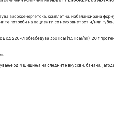
 ограничени количини на
ABBOTT ENSURE PLUS ADVANC
ува високоенергетска, комплетна, избалансирана форму
ите потреби на пациенти со неухранетост и/или губење
NCE
од 220мл обезбедува 330 kcal (1,5 kcal/ml), 20 г проте
н.
кување од 4 шишиња на следните вкусови: банана, јагода