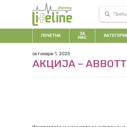
Skip to content
Products se
Main Navigation
ЗА
ПОЧЕТНА
КАТЕГОРИ
НАС
октомври 1, 2025
АКЦИЈА – ABBOTT