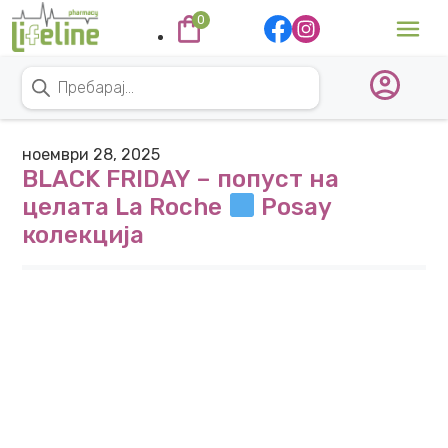
Skip to content
0
Main Navigation
Products search
ноември 28, 2025
BLACK FRIDAY – попуст на
целата La Roche
Posay
колекција