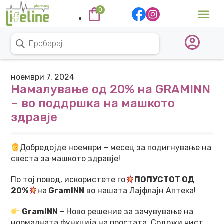
Skip to content
0
Main Navigation
Products search
ноември 7, 2024
Намалување од 20% на GRAMINN
– во поддршка на машкото
здравје
Добредојде ноември – месец за подигнување на
свеста за машкото здравје!
По тој повод, искористете го
ПОПУСТОТ ОД
20%
на
GramINN
во нашата Лајфлајн Аптека!
GramINN
– Ново решение за зачувување на
нормалната функција на простата. Содржи чист