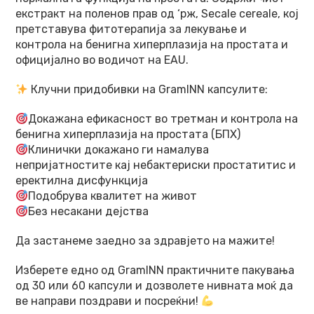
екстракт на поленов прав од ‘рж, Secale cereale, кој
претставува фитотерапија за лекување и
контрола на бенигна хиперплазија на простата и
официјално во водичот на EAU.
Клучни придобивки на GramINN капсулите:
Докажана ефикасност во третман и контрола на
бенигна хиперплазија на простата (БПХ)
Клинички докажано ги намалува
непријатностите кај небактериски простатитис и
еректилна дисфункција
Подобрува квалитет на живот
Без несакани дејства
Да застанеме заедно за здравјето на мажите!
Изберете едно од GramINN практичните пакувања
од 30 или 60 капсули и дозволете нивната моќ да
ве направи поздрави и посреќни!