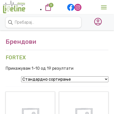
Skip to content
0
Main Navigation
Products search
Брендови
FORTEX
Прикажувам 1–10 од 19 резултати