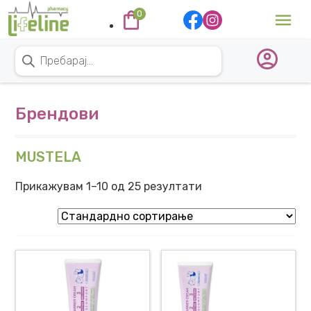
Skip to content
0
Main Navigation
Products search
Брендови
MUSTELA
Прикажувам 1–10 од 25 резултати