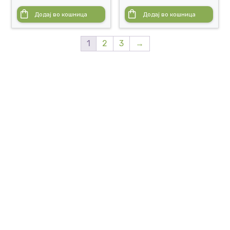
Додај во кошница
Додај во кошница
1
2
3
→