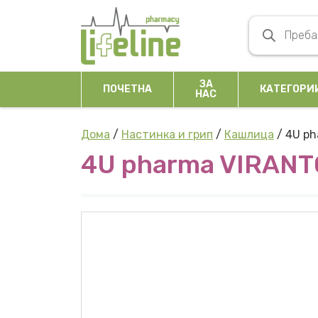
Skip to content
Products se
Main Navigation
ЗА
ПОЧЕТНА
КАТЕГОРИ
НАС
Дома
/
Настинка и грип
/
Кашлица
/ 4U ph
4U pharma VIRANT