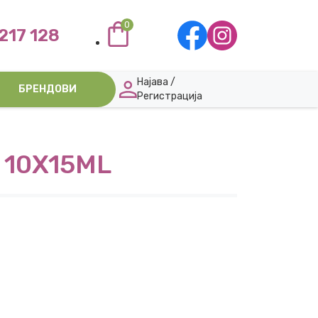
0
217 128
Најава /
БРЕНДОВИ
Регистрација
 10X15ML