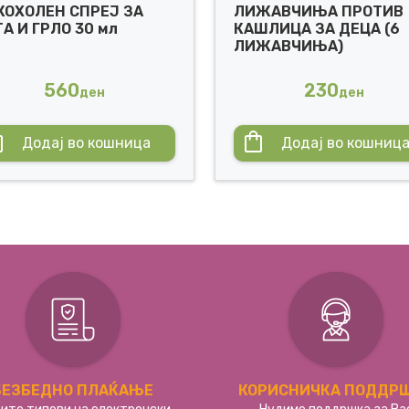
КОХОЛЕН СПРЕЈ ЗА
ЛИЖАВЧИЊА ПРОТИВ
А И ГРЛО 30 мл
КАШЛИЦА ЗА ДЕЦА (6
ЛИЖАВЧИЊА)
560
230
ден
ден
Додај во кошница
Додај во кошниц
БЕЗБЕДНО ПЛАЌАЊЕ
КОРИСНИЧКА ПОДДР