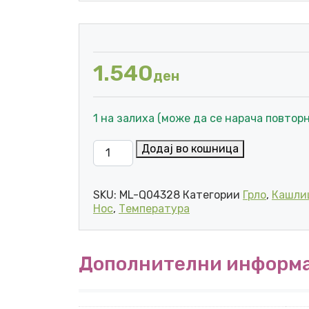
1.540
ден
1 на залиха (може да се нарача повторн
4U pharma VIRANTO SHOT FOR YOU SISE
Додај во кошница
SKU:
ML-Q04328
Категории
Грло
,
Кашли
Нос
,
Температура
Дополнителни информ