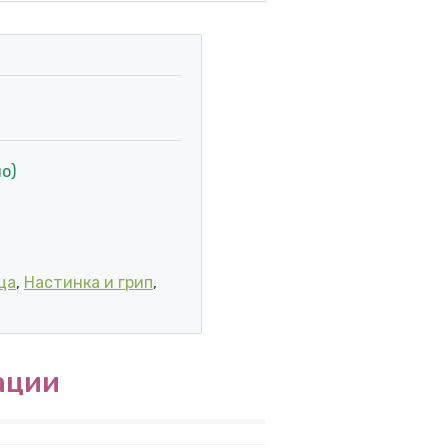
о)
NCA 10X15ML количина
ца
,
Настинка и грип
,
ации