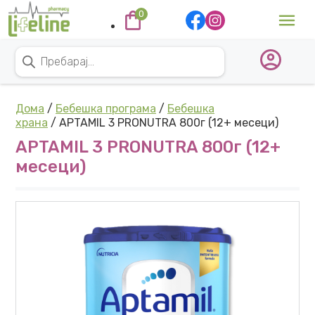
Skip to content
0
Main Navigation
Products search
Дома
/
Бебешка програма
/
Бебешка
храна
/ APTAMIL 3 PRONUTRA 800г (12+ месеци)
APTAMIL 3 PRONUTRA 800г (12+
месеци)