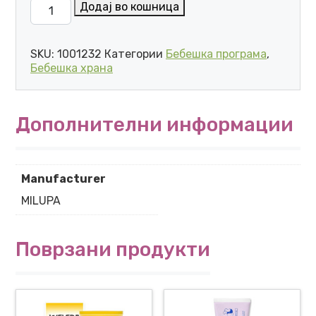
APTAMIL 3 PRONUTRA 800г (12+ месеци) количина
Додај во кошница
SKU:
1001232
Категории
Бебешка програма
,
Бебешка храна
Дополнителни информации
Manufacturer
MILUPA
Поврзани продукти