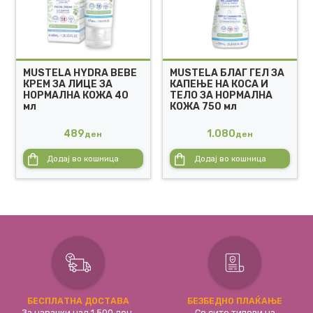
MUSTELA HYDRA BEBE
MUSTELA БЛАГ ГЕЛ ЗА
КРЕМ ЗА ЛИЦЕ ЗА
КАПЕЊЕ НА КОСА И
НОРМАЛНА КОЖА 40
ТЕЛО ЗА НОРМАЛНА
мл
КОЖА 750 мл
489
1.080
ден
ден
Додај во кошница
Додај во кошница
БЕСПЛАТНА ДОСТАВА
БЕЗБЕДНО ПЛАЌАЊЕ
За нарачки над 1.500 ден.
Со сите типови на