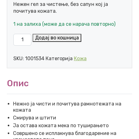
Нежен гел за чистење, без сапун кој ја
почитува кожата.
1 на залиха (може да се нарача повторно)
BIODERMA ATODERM НЕЖЕН ГЕЛ ЗА ТУШИРАЊЕ БЕЗ С
Додај во кошница
SKU:
1001534
Категорија
Кожа
Опис
Нежно ја чисти и почитува рамнотежата на
кожата
Смирува и штити
Ја остава кожата мека по туширањето
Совршено се исплакнува благодарение на