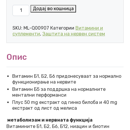
DOPPEL HERZ STRESS-GUTE NERVEN (30 ТАБЛЕТИ) к
Додај во кошница
SKU:
ML-Q00907
Категории
Витамини и
суплементи
,
Заштита на нервен систем
Опис
Витамин Б1, Б2, Б6 придонесуваат за нормално
функционирање на нервите
Витамин Б5 за поддршка на нормалните
ментални перформанси
Плус 50 mg екстракт од гинко билоба и 40 mg
екстракт од лист од мелиса
метаболизам и нервната функција
Витамините Б1, Б2, Б6, Б12, ниацин и биотин