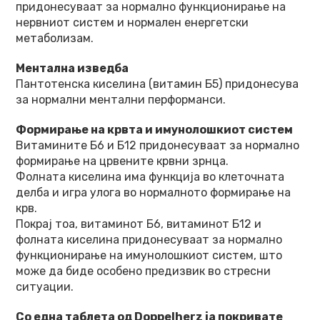
придонесуваат за нормално функционирање на
нервниот систем и нормален енергетски
метаболизам.
Ментална изведба
Пантотенска киселина (витамин Б5) придонесува
за нормални ментални перформанси.
Формирање на крвта и имунолошкиот систем
Витамините Б6 и Б12 придонесуваат за нормално
формирање на црвените крвни зрнца.
Фолната киселина има функција во клеточната
делба и игра улога во нормалното формирање на
крв.
Покрај тоа, витаминот Б6, витаминот Б12 и
фолната киселина придонесуваат за нормално
функционирање на имунолошкиот систем, што
може да биде особено предизвик во стресни
ситуации.
Со една таблета од Doppelherz ја покривате