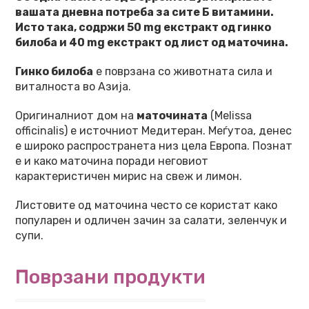
вашата дневна потреба за сите Б витамини.
Исто така, содржи 50 mg екстракт од гинко
билоба и 40 mg екстракт од лист од маточина.
Гинко билоба
е поврзана со животната сила и
виталноста во Азија.
Оригиналниот дом на
маточината
(Melissa
officinalis) е источниот Медитеран. Меѓутоа, денес
е широко распространета низ цела Европа. Познат
е и како маточина поради неговиот
карактеристичен мирис на свеж и лимон.
Листовите од маточина често се користат како
популарен и одличен зачин за салати, зеленчук и
супи.
Поврзани продукти