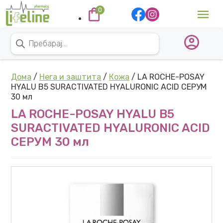
Skip to content
0
Main Navigation
Products search
Дома
/
Нега и заштита
/
Кожа
/ LA ROCHE-POSAY
HYALU B5 SURACTIVATED HYALURONIC ACID СЕРУМ
30 мл
LA ROCHE-POSAY HYALU B5
SURACTIVATED HYALURONIC ACID
СЕРУМ 30 мл