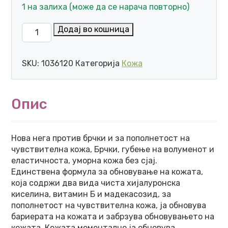
1 на залиха (може да се нарача повторно)
LA ROCHE-POSAY HYALU B5 SURACTIVATED HYALURON
Додај во кошница
SKU:
1036120
Категорија
Кожа
Опис
Нова нега против брчки и за пополнетост на
чувствителна кожа, Брчки, губење на волуменот и
еластичноста, уморна кожа без сјај.
Единствена формула за обновување на кожата,
која содржи два вида чиста хијалуронска
киселина, витамин Б и мадекасозид, за
пополнетост на чувствителна кожа, ја обновува
бариерата на кожата и забрзува обновувањето на
кожата. Кожата моментално ја обновува