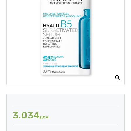
3.034
ден