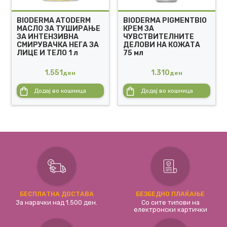
BIODERMA ATODERM
BIODERMA PIGMENTBIO
МАСЛО ЗА ТУШИРАЊЕ
КРЕМ ЗА
ЗА ИНТЕНЗИВНА
ЧУВСТВИТЕЛНИТЕ
СМИРУВАЧКА НЕГА ЗА
ДЕЛОВИ НА КОЖАТА
ЛИЦЕ И ТЕЛО 1 л
75 мл
1.551
1.310
ден
ден
Додај во кошница
Додај во кошница
БЕСПЛАТНА ДОСТАВА
БЕЗБЕДНО ПЛАЌАЊЕ
За нарачки над 1.500 ден.
Со сите типови на
електронски картички