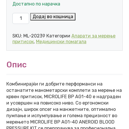
Достапно по нарачка
MICROLIFE АПАРАТ ЗА МЕРЕЊЕ НА КРВЕН ПРИТИСО
Додај во кошница
SKU:
ML-20239
Категории
Апарати за мерење
притисок
,
Медицински помагала
Опис
Комбинирајќи ги добрите перформанси на
останатите манометарски комплети за мерење на
крвен притисок, MICROLIFE BP AG1-40 е надграден
и усовршен на повисоко ниво. Со ергономски
дизајн, широк опсег на манжетните, оптимално
пумпање и испумпување и голема прецизност во
мерењето MICROLIFE BP AG1-40 ANEROID BLOOD
PRESSURE KIT се препорачува за професионална