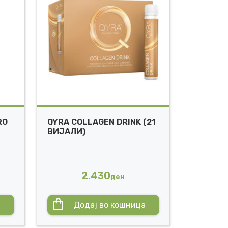
RO
QYRA COLLAGEN DRINK (21
ВИЈАЛИ)
2.430
ден
а
Додај во кошница