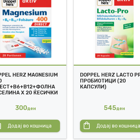
PPEL HERZ MAGNESIUM
DOPPEL HERZ LACTO P
0
ПРОБИОТИЦИ (20
RECT+B6+B12+ФОЛНА
КАПСУЛИ)
СЕЛИНА X 20 ЌЕСИЧКИ
300
545
ден
ден
Додај во кошница
Додај во кошниц