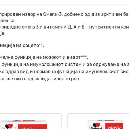
е природен извор на Омега-3, добиено од див арктички б
рвешка.
 природна омега 3 и витамини Д, А и Е – нутритиенти ко
је.
кција на срцето**.
ална функција на мозокот и видот***.
 функција на имунолошкиот систем и за одржување на з
е здрав вид и нормална функција на имунолошкиот сис
а клетките од оксидативен стрес.