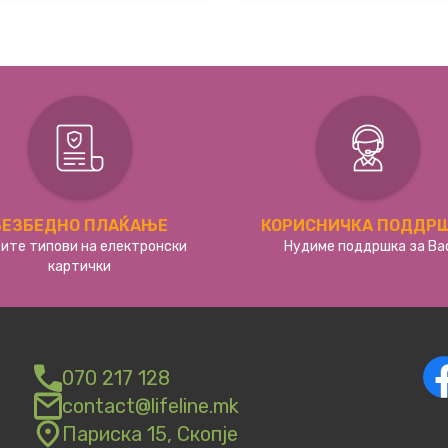
БЕЗБЕДНО ПЛАЌАЊЕ
КОРИСНИЧКА ПОДДР
сите типови на електронски
Нудиме поддршка за Ва
картички
070 217 128
contact@lifeline.mk
Париска 15, Скопје