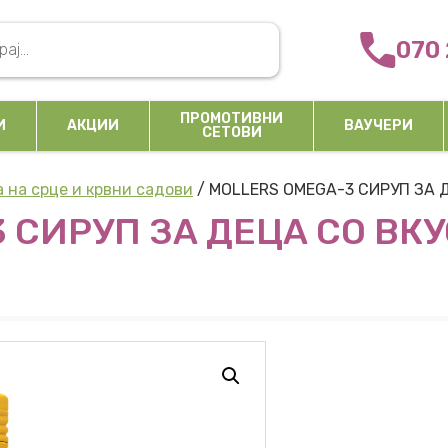
arch
070 
ПРОМОТИВНИ
И
АКЦИИ
ВАУЧЕРИ
СЕТОВИ
 на срце и крвни садови
/ MOLLERS OMEGA-3 СИРУП ЗА 
 СИРУП ЗА ДЕЦА СО ВКУ