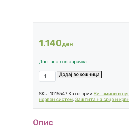
1.140
ден
Достапно по нарачка
MOLLERS OMEGA-3 СИРУП ЗА ДЕЦА СО В
Додај во кошница
SKU:
1015547
Категории
Витамини и су
нервен систем
,
Заштита на срце и крв
Опис