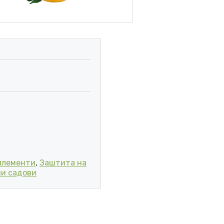
КУС НА ЛИМОН 250 мл количина
плементи
,
Заштита на
ни садови