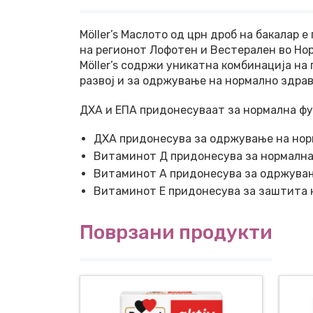
Möller’s Маслото од црн дроб на бакалар 
на регионот Лофотен и Вестерален во Но
Möller’s содржи уникатна комбинација на
развој и за одржување на нормално здрав
ДХА и ЕПА придонесуваат за нормална фун
ДХА придонесува за одржување на норм
Витаминот Д придонесува за нормална
Витаминот А придонесува за одржувањ
Витаминот Е придонесува за заштита н
Поврзани продукти