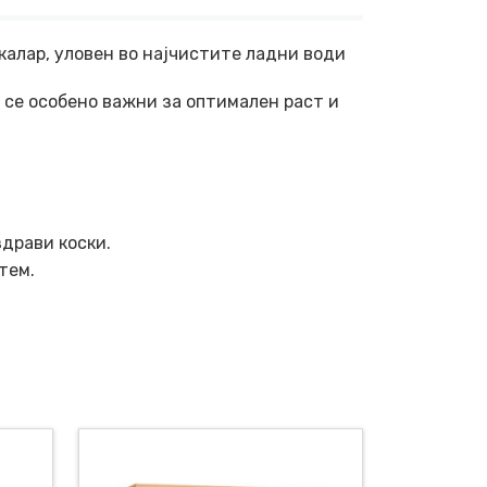
акалар, уловен во најчистите ладни води
и се особено важни за оптимален раст и
драви коски.
тем.