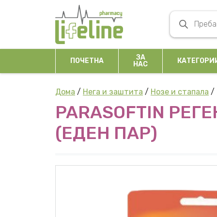
Skip to content
Products se
Main Navigation
ЗА
ПОЧЕТНА
КАТЕГОРИ
НАС
Дома
/
Нега и заштита
/
Нозе и стапала
/
PARASOFTIN РЕГ
(ЕДЕН ПАР)