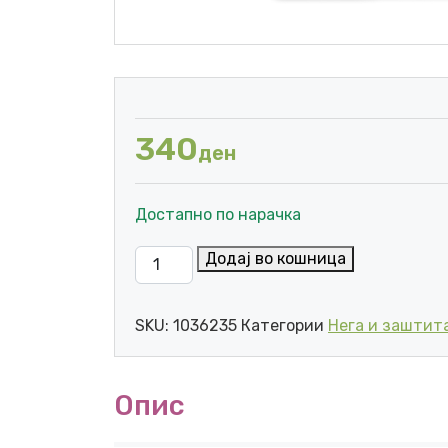
340
ден
Достапно по нарачка
PARASOFTIN РЕГЕНЕРАТИВНА МАСКА ЗА
Додај во кошница
SKU:
1036235
Категории
Нега и заштит
Опис