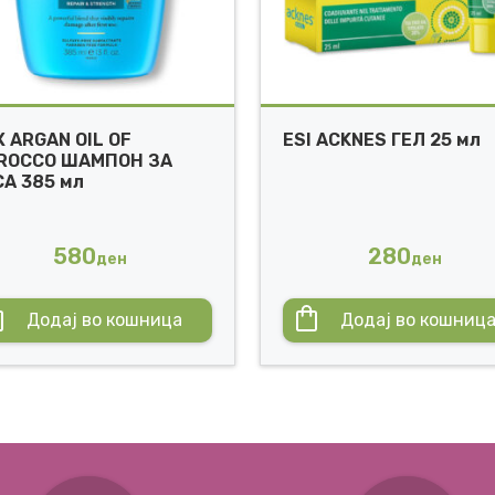
 ARGAN OIL OF
ESI ACKNES ГЕЛ 25 мл
ROCCO ШАМПОН ЗА
А 385 мл
580
280
ден
ден
Додај во кошница
Додај во кошниц