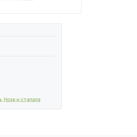
 СТАПАЛА-УРЕА (ЕДЕН ПАР) количина
а
,
Нозе и стапала