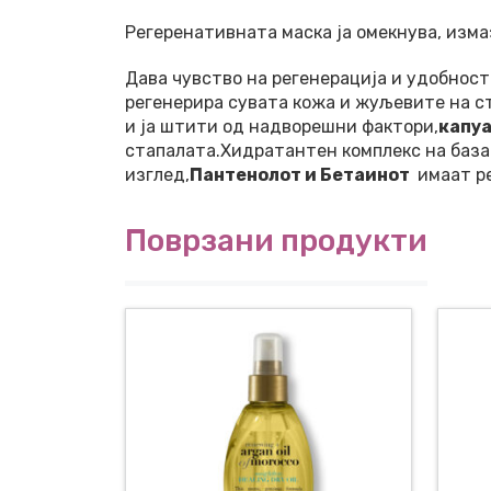
Регеренативната маска ја омекнува, изма
Дава чувство на регенерација и удобност
регенерира сувата кожа и жуљевите на с
и ја штити од надворешни фактори,
капуа
стапалата.Хидратантен комплекс на база 
изглед,
Пантенолот и Бетаинот
имаат ре
Поврзани продукти