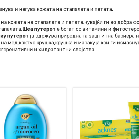
знува и негува кожата на стапалата и петата.
 на кожата на стапалата и петата,чувајќи ги во добра 
тапалата,
Шеа путерот
е богат со витамини и фитостеро
ку путерот
ја одржува природната заштитна бариера н
на мед,кактус крушка,крушка и маракуја кои ги измазн
геренативни и хидратантни својства.