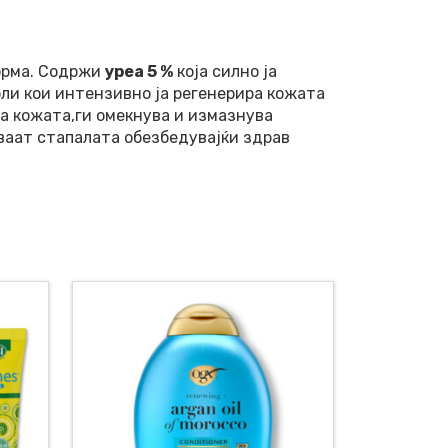
форма. Содржи
уреа 5
%
која силно ја
ли кои интензивно ја регенерира кожата
а кожата,ги омекнува и измазнува
уваат стапалата обезбедувајќи здрав