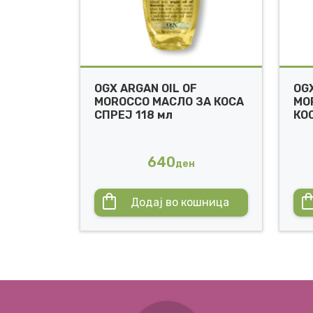
OGX ARGAN OIL OF
OGX
MOROCCO МАСЛО ЗА КОСА
MO
СПРЕЈ 118 мл
КОС
640
ден
Додај во кошница