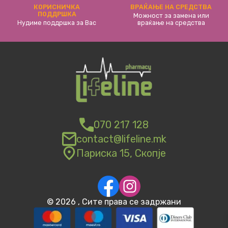
КОРИСНИЧКА
ВРАЌАЊЕ НА СРЕДСТВА
ПОДДРШКА
Можност за замена или
Нудиме поддршка за Вас
враќање на средства
070 217 128
contact@lifeline.mk
Париска 15, Скопје
©
2026
, Сите права се задржани