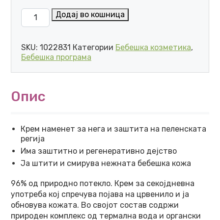
URIAGE BEBE КРЕМ ЗА ПЕЛЕНСКА РЕГИЈА 100 мл ко
Додај во кошница
SKU:
1022831
Категории
Бебешка козметика
,
Бебешка програма
Опис
Крем наменет за нега и заштита на пеленската
регија
Има заштитно и регенеративно дејство
Ја штити и смирува нежната бебешка кожа
96% од природно потекло. Крем за секојдневна
употреба кој спречува појава на црвенило и ја
обновува кожата. Во својот состав содржи
природен комплекс од термална вода и органски