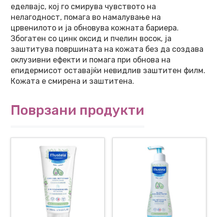
еделвајс, кој го смирува чувството на
нелагодност, помага во намалување на
црвенилото и ја обновува кожната бариера.
Збогатен со цинк оксид и пчелин восок, ја
заштитува површината на кожата без да создава
оклузивни ефекти и помага при обнова на
епидермисот оставајќи невидлив заштитен филм.
Кожата е смирена и заштитена.
Поврзани продукти