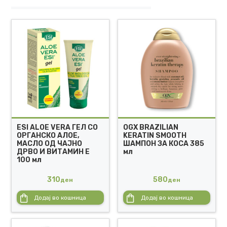
ESI ALOE VERA ГЕЛ СО
OGX BRAZILIAN
ОРГАНСКО АЛОЕ,
KERATIN SMOOTH
МАСЛО ОД ЧАЈНО
ШАМПОН ЗА КОСА 385
ДРВО И ВИТАМИН Е
мл
100 мл
310
580
ден
ден
Додај во кошница
Додај во кошница