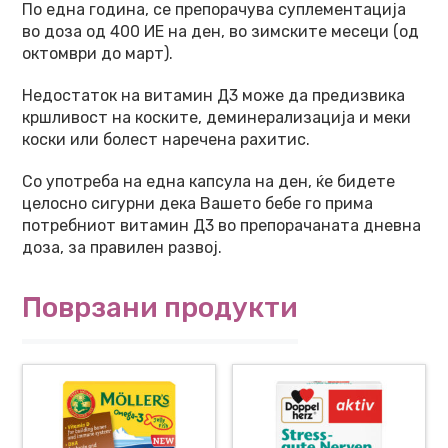
По една година, се препорачува суплементација
во доза од 400 ИЕ на ден, во зимските месеци (од
октомври до март).
Недостаток на витамин Д3 може да предизвика
кршливост на коските, деминерализација и меки
коски или болест наречена рахитис.
Со употреба на една капсула на ден, ќе бидете
целосно сигурни дека Вашето бебе го прима
потребниот витамин Д3 во препорачаната дневна
доза, за правилен развој.
Поврзани продукти