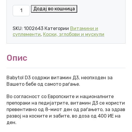
4U pharma BABYTOL D3 TWIST-OFF КАПСУЛИ (30 КА
Додај во кошница
SKU:
1002643
Категории
Витамини и
суплементи
,
Коски, зглобови и мускули
Опис
Babytol D3 содржи витамин Д3, неопходен за
Вашето бебе од самото раѓање.
Во согласност со Европските и националните
препораки на педијатрите, витамин Д3 се користи
превентивно од 8-миот ден од раѓањето, за здрав
развој на коските и забите, во доза од 400 ИЕ на
ден.