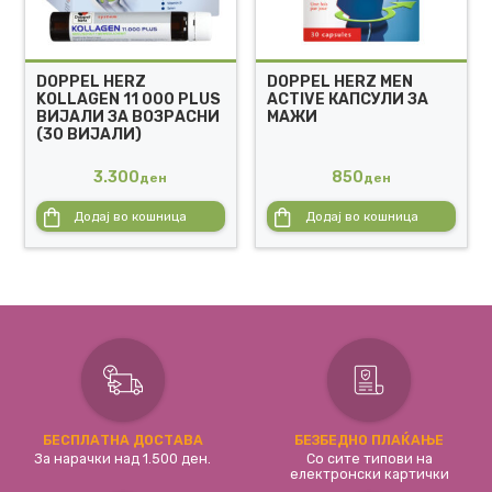
DOPPEL HERZ
DOPPEL HERZ MEN
KOLLAGEN 11 000 PLUS
ACTIVE КАПСУЛИ ЗА
ВИЈАЛИ ЗА ВОЗРАСНИ
МАЖИ
(30 ВИЈАЛИ)
3.300
850
ден
ден
Додај во кошница
Додај во кошница
БЕСПЛАТНА ДОСТАВА
БЕЗБЕДНО ПЛАЌАЊЕ
За нарачки над 1.500 ден.
Со сите типови на
електронски картички