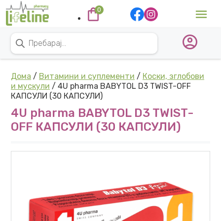
Skip to content
0
Main Navigation
Products search
Дома
/
Витамини и суплементи
/
Коски, зглобови
и мускули
/ 4U pharma BABYTOL D3 TWIST-OFF
КАПСУЛИ (30 КАПСУЛИ)
4U pharma BABYTOL D3 TWIST-
OFF КАПСУЛИ (30 КАПСУЛИ)