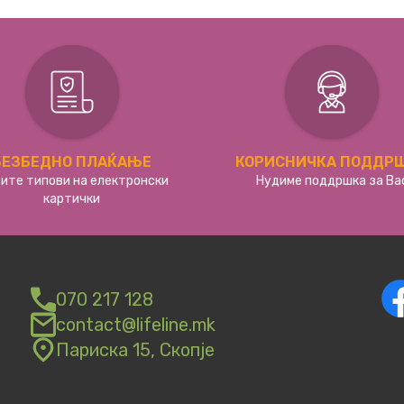
БЕЗБЕДНО ПЛАЌАЊЕ
КОРИСНИЧКА ПОДДР
сите типови на електронски
Нудиме поддршка за Ва
картички
070 217 128
contact@lifeline.mk
Париска 15, Скопје