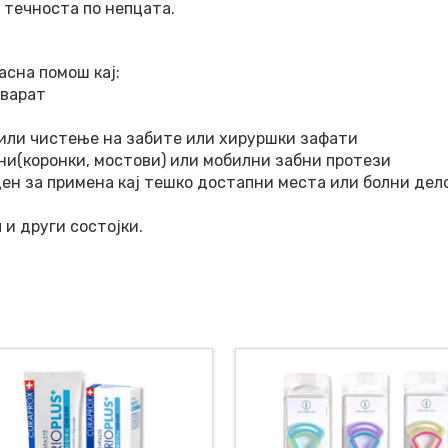
 течноста по непцата.
асна помош кај:
рварат
или чистење на забите или хируршки зафати
ни(коронки, мостови) или мобилни забни протези
оден за примена кај тешко достапни места или болни дел
 и други состојки.