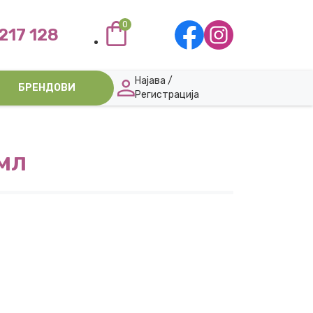
0
217 128
Најава /
БРЕНДОВИ
Регистрација
мл