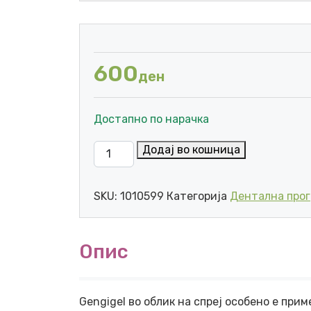
600
ден
Достапно по нарачка
MEDIS GENGIGEL SPRAY ОРАЛЕН СПРЕЈ 2
Додај во кошница
SKU:
1010599
Категорија
Дентална про
Опис
Gengigel во облик на спреј особено е п