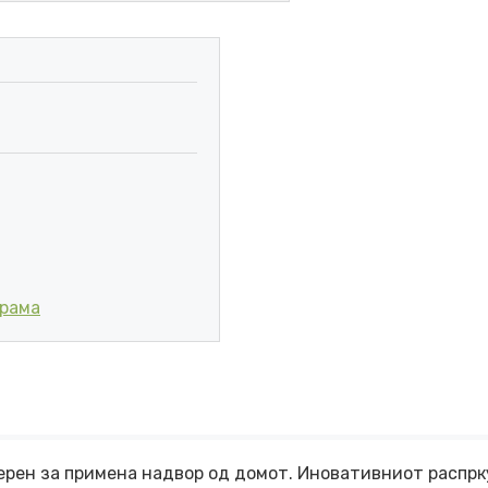
0 мл количина
грама
римерен за примена надвор од домот. Иновативниот расп