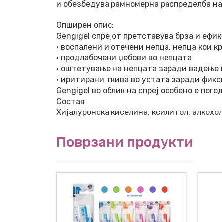
и обезбедува рамномерна распределба на
Опширен опис:
Gengigel спрејот претставува брза и ефик
• воспалени и отечени непца, непца кои к
• продлабочени џебови во непцата
• оштетување на непцата заради вадење 
• иритирани ткива во устата заради фикс
Gengigel во облик на спреј особено е пог
Состав
Хијалуронска киселина, ксилитол, алкохол
Поврзани продукти