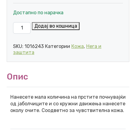
Достапно по нарачка
NEUTROGENA HYDRO BOOST НАВЛАЖНУВАЧКИ СПРЕЈ
Додај во кошница
SKU:
1016243
Категории
Кожа
,
Нега и
заштита
Опис
Нанесете мала количина на прстите почнувајќи
од јаболчиците и со кружни движења нанесете
околу очите. Соодветно за чувствителна кожа.