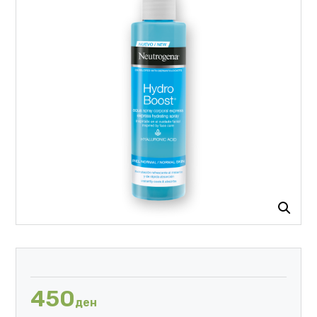
450
ден