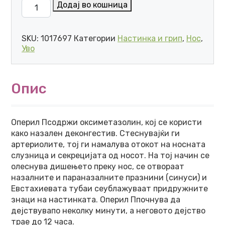
LEK OPERIL P (0.25%) СПРЕЈ ЗА НОС ЗА ДЕЦА 10 мл 
Додај во кошница
SKU:
1017697
Категории
Настинка и грип
,
Нос
,
Уво
Опис
Оперил Псодржи оксиметазолин, кој се користи
како назален деконгестив. Стеснувајќи ги
артериолите, тој ги намалува отокот на носната
слузница и секрецијата од носот. На тој начин се
олеснува дишењето преку нос, се отвораат
назалните и параназалните празнини (синуси) и
Евстахиевата тубаи сеублажуваат придружните
знаци на настинката. Оперил Ппочнува да
дејствувапо неколку минути, а неговото дејство
трае до 12 часа.