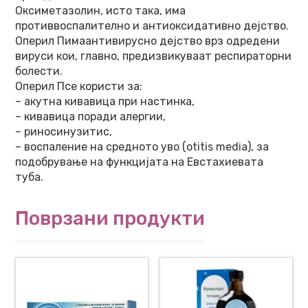
Оксиметазолин, исто така, има
противвоспалително и антиоксидативно дејство.
Оперил Пимаантивирусно дејство врз одредени
вируси кои, главно, предизвикуваат респираторни
болести.
Оперил Псе користи за:
– акутна кивавица при настинка,
– кивавица поради алергии,
– риносинузитис,
– воспаление на средното уво (otitis media), за
подобрување на функцијата на Евстахиевата
туба.
Поврзани продукти