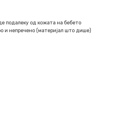
иде подалеку од кожата на бебето
ро и непречено (материјал што дише)