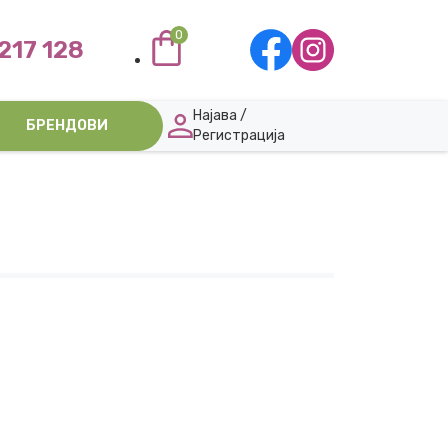
0
217 128
Најава /
БРЕНДОВИ
Регистрација