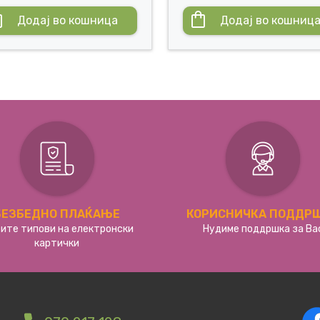
Додај во кошница
Додај во кошниц
БЕЗБЕДНО ПЛАЌАЊЕ
КОРИСНИЧКА ПОДДР
сите типови на електронски
Нудиме поддршка за Ва
картички