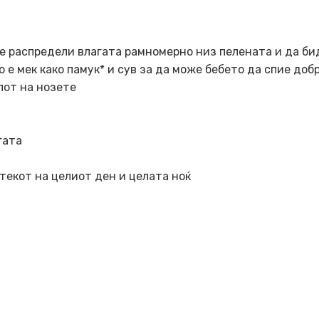
 се распредели влагата рамномерно низ пелената и да б
 е мек како памук* и сув за да може бебето да спие доб
лот на нозете
гата
екот на целиот ден и целата ноќ