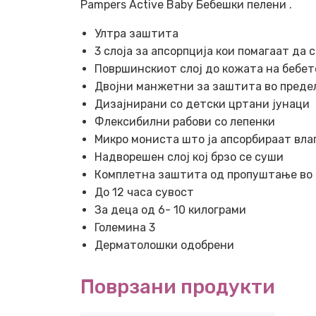
Pampers Active Baby Бебешки пелени .
Ултра заштита
3 слоја за апсорпција кои помагаат да
Површинскиот слој до кожата на бебето
Двојни манжетни за заштита во преде
Дизајнирани со детски цртани јунаци
Флексибилни рабови со лепенки
Микро мониста што ја апсорбираат вла
Надворешен слој кој брзо се суши
Комплетна заштита од пропуштање во т
До 12 часа сувост
За деца од 6- 10 килограми
Големина 3
Дерматолошки одобрени
Поврзани продукти