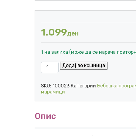
1.099
ден
1 на залиха (може да се нарача повторн
PAMPERS ACTIVE BABY 3 (5-9KG) 82 кол
Додај во кошница
SKU:
100023
Категории
Бебешка програ
марамици
Опис