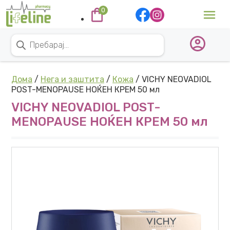
Skip to content
0
Main Navigation
Products search
Дома
/
Нега и заштита
/
Кожа
/ VICHY NEOVADIOL
POST-MENOPAUSE НОЌЕН КРЕМ 50 мл
VICHY NEOVADIOL POST-
MENOPAUSE НОЌЕН КРЕМ 50 мл