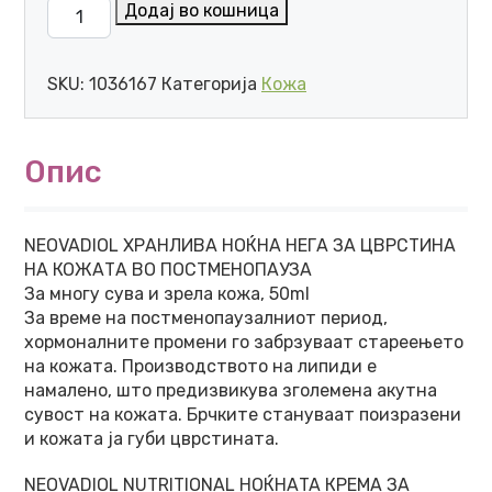
VICHY NEOVADIOL POST-MENOPAUSE НОЌЕН КРЕМ 50
Додај во кошница
SKU:
1036167
Категорија
Кожа
Опис
NEOVADIOL ХРАНЛИВА НОЌНА НЕГА ЗА ЦВРСТИНА
НА КОЖАТА ВО ПОСТМЕНОПАУЗА
За многу сува и зрела кожа, 50ml
За време на постменопаузалниот период,
хормоналните промени го забрзуваат стареењето
на кожата. Производството на липиди е
намалено, што предизвикува зголемена акутна
сувост на кожата. Брчките стануваат поизразени
и кожата ја губи цврстината.
NEOVADIOL NUTRITIONAL НОЌНАTA КРЕМА ЗА