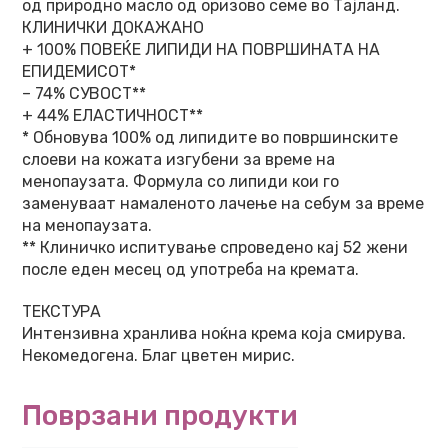
од природно масло од оризово семе во Тајланд.
КЛИНИЧКИ ДОКАЖАНО
+ 100% ПОВЕЌЕ ЛИПИДИ НА ПОВРШИНАТА НА
ЕПИДЕМИСОТ*
– 74% СУВОСТ**
+ 44% ЕЛАСТИЧНОСТ**
* Обновува 100% од липидите во површинските
слоеви на кожата изгубени за време на
менопаузата. Формула со липиди кои го
заменуваат намаленото лачење на себум за време
на менопаузата.
** Клиничко испитување спроведено кај 52 жени
после еден месец од употреба на кремата.
ТЕКСТУРА
Интензивна хранлива ноќна крема која смирува.
Некомедогена. Благ цветен мирис.
Поврзани продукти