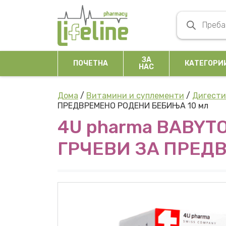
Skip to content
Products se
Main Navigation
ЗА
ПОЧЕТНА
КАТЕГОРИ
НАС
Дома
/
Витамини и суплементи
/
Дигести
ПРЕДВРЕМЕНО РОДЕНИ БЕБИЊА 10 мл
4U pharma BABYT
ГРЧЕВИ ЗА ПРЕД