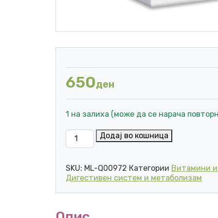
650
ден
1 на залиха (може да се нарача повторн
4U pharma BABYTOL NEONATE КАПКИ П
Додај во кошница
SKU:
ML-Q00972
Категории
Витамини и
Дигестивен систем и метаболизам
Опис