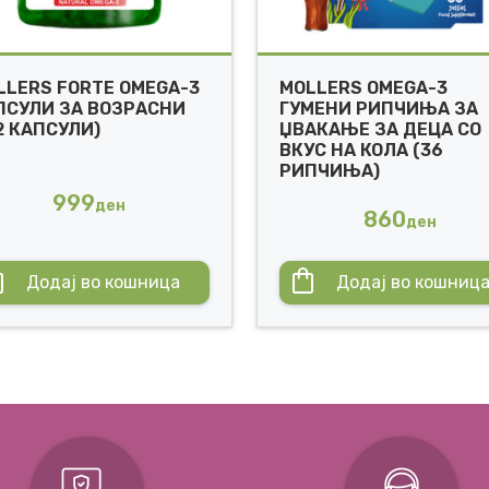
LLERS FORTE OMEGA-3
MOLLERS OMEGA-3
ПСУЛИ ЗА ВОЗРАСНИ
ГУМЕНИ РИПЧИЊА ЗА
2 КАПСУЛИ)
ЏВАКАЊЕ ЗА ДЕЦА СО
ВКУС НА КОЛА (36
РИПЧИЊА)
999
ден
860
ден
Додај во кошница
Додај во кошниц