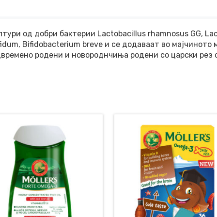
ури од добри бактерии Lactobacillus rhamnosus GG, Lactoba
 bifidum, Bifidobacterium breve и се додаваат во мајчинот
двремено родени и новороднчиња родени со царски рез 