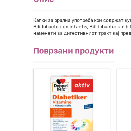
Капки за орална употреба кои содржат култ
Bifidobacterium infantis, Bifidobacterium
наменети за дигестивниот тракт кај пре
Поврзани продукти