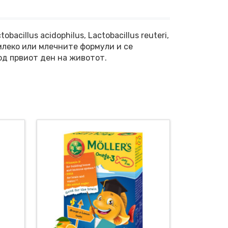
cillus acidophilus, Lactobacillus reuteri,
о млеко или млечните формули и се
од првиот ден на животот.