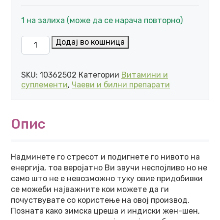
1 на залиха (може да се нарача повторно)
PLANET AYURVEDA ASHWAGANDHA - ПОВЕЌЕ ЕНЕРГИ
Додај во кошница
SKU:
10362502
Категории
Витамини и
суплементи
,
Чаеви и билни препарати
Опис
Надминете го стресот и подигнете го нивото на
енергија, тоа веројатно Ви звучи неспојливо но не
само што не е невозможно туку овие придобивки
се можеби најважните кои можете да ги
почуствувате со користење на овој производ.
Позната како зимска цреша и индиски жен-шен,