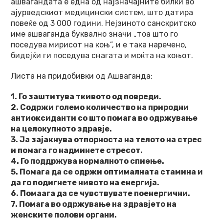
ашвагандата е една од најзначајните билки во
ајурведскиот медицински систем, што датира
повеќе од 3 000 години. Нејзиното санскритско
име ашваганда буквално значи „тоа што го
поседува мирисот на коњ”, и е така наречено,
бидејќи ги поседува снагата и моќта на коњот.
Листа на придобивки од Ашваганда:
1. Го заштитува ткивото од повреди.
2. Содржи големо количество на природни
антиоксиданти со што помага во одржување
на целокупното здравје.
3. Ја зајакнува отпорноста на телото на стрес
и помага го надминете стресот.
4. Го поддржува нормалното спиење.
5. Помага да се одржи оптималната стамина и
да го подигнете нивото на енергија.
6. Помаага да се чувствувате поенергични.
7. Помага во одржување на здравјето на
женските полови органи.