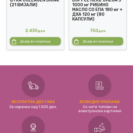
QYRA COLLAGEN DRINK
DOPPEL HERZ OMEGA 3
(21 ВИЈАЛИ)
1000 мг РИБИНО
МАСЛО СО ЕПА 180 мг +
ДХА 120 мг (80
КАПСУЛИ)
2.430
750
ден
ден
Додај во кошница
Додај во кошница
БЕСПЛАТНА ДОСТАВА
БЕЗБЕДНО ПЛАЌАЊЕ
За нарачки над 1.500 ден.
Со сите типови на
електронски картички