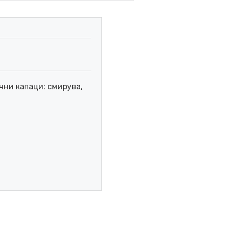
чни капаци: смирува,
ОЧИ 200 мл количина