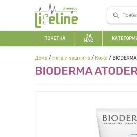
Skip to content
Products se
Main Navigation
ЗА
ПОЧЕТНА
КАТЕГОРИ
НАС
Дома
/
Нега и заштита
/
Кожа
/ BIODERMA
BIODERMA ATODER