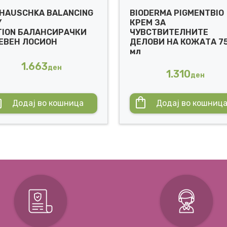
.HAUSCHKA BALANCING
BIODERMA PIGMENTBIO
Y
КРЕМ ЗА
TION БАЛАНСИРАЧКИ
ЧУВСТВИТЕЛНИТЕ
ЕВЕН ЛОСИОН
ДЕЛОВИ НА КОЖАТА 7
мл
1.663
ден
1.310
ден
Додај во кошница
Додај во кошниц