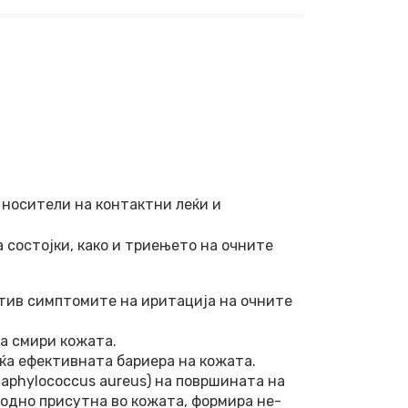
 носители на контактни леќи и
а состојки, како и триењето на очните
ротив симптомите на иритација на очните
ја смири кожата.
аќа ефективната бариера на кожата.
taphylococcus aureus) на површината на
родно присутна во кожата, формира не-