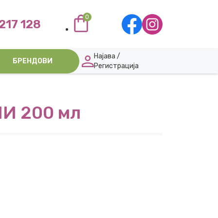
0
217 128
Најава /
БРЕНДОВИ
Регистрација
И 200 мл