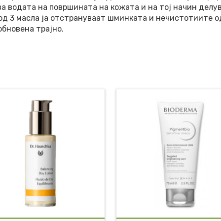
 водата на површината на кожата и на тој начин делува
д 3 масла ја отстрануваат шминката и нечистотиите о
обновена трајно.