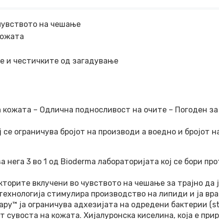
чувството на чешање
кожата
е и честичките од загадување
 кожата – Одлична подносливост на очите – Погоден за
 се ограничува бројот на производи а воедно и бројот н
за нега 3 во 1 од Bioderma лабораторијата кој се бори п
кторите вклучени во чувството на чешање за трајно да 
технологија стимулира производство на липиди и ја вр
rapy™ ја ограничува адхезијата на одредени бактерии (s
т сувоста на кожата. Хијалуронска киселина, која е при