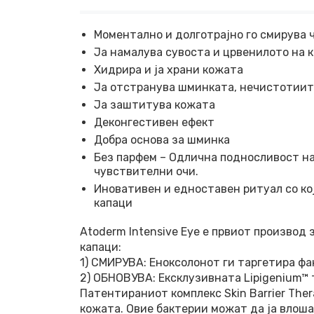
Моментално и долготрајно го смирува 
Ја намалува сувоста и црвенилото на 
Хидрира и ја храни кожата
Ја отстранува шминката, нечистотиит
Ја заштитува кожата
Деконгестивен ефект
Добра основа за шминка
Без парфем – Одлична подносливост на
чувствителни очи.
Иновативен и едноставен ритуал со кој
капаци
Atoderm Intensive Eye е првиот производ 
капаци:
1) СМИРУВА: Еноксолонот ги таргетира фа
2) ОБНОВУВА: Ексклузивната Lipigenium™ 
Патентираниот комплекс Skin Barrier The
кожата. Овие бактерии можат да ја влоша