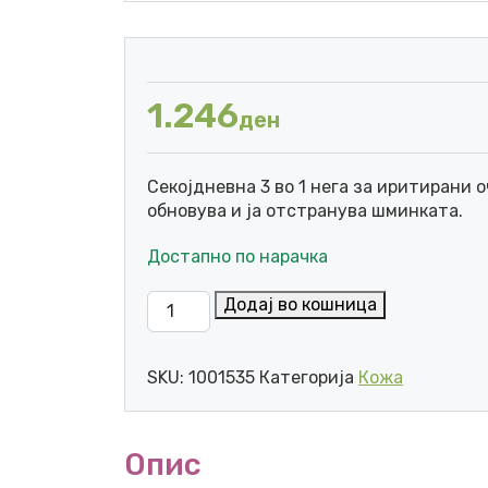
1.246
ден
Секојдневна 3 во 1 нега за иритирани о
обновува и ја отстранува шминката.
Достапно по нарачка
BIODERMA ATODERM INTENSIVE КРЕМ ЗА 
Додај во кошница
SKU:
1001535
Категорија
Кожа
Опис