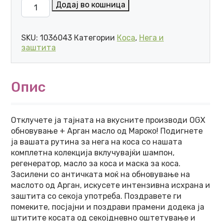
OGX ARGAN OIL OF MOROCCO МАСЛО ЗА КОСА КАПКИ
Додај во кошница
SKU:
1036043
Категории
Коса
,
Нега и
заштита
Опис
Отклучете ја тајната на вкусните производи OGX
обновување + Арган масло од Мароко! Подигнете
ја вашата рутина за нега на коса со нашата
комплетна колекција вклучувајќи шампон,
регенератор, масло за коса и маска за коса.
Засилени со античката моќ на обновување на
маслото од Арган, искусете интензивна исхрана и
заштита со секоја употреба. Поздравете ги
помеките, посјајни и поздрави прамени додека ја
штитите косата од секојдневно оштетување и