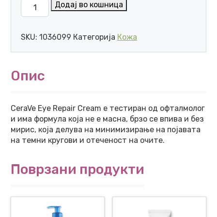
CERAVE REPAIR КРЕМ ЗА ОЧИ 14,2 г количина
Додај во кошница
SKU:
1036099
Категорија
Кожа
Опис
CeraVe Eye Repair Cream е тестиран од офталмолог
и има формула која не е масна, брзо се впива и без
мирис, која делува на минимизирање на појавата
на темни кругови и отеченост на очите.
Поврзани продукти