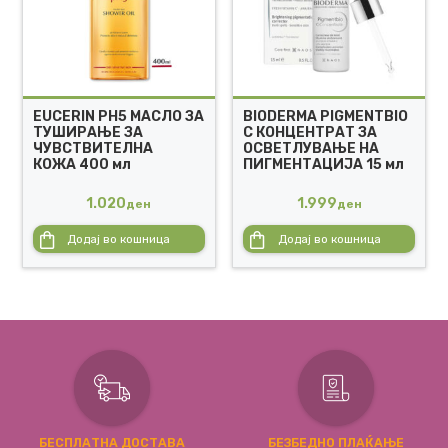
EUCERIN PH5 МАСЛО ЗА
BIODERMA PIGMENTBIO
ТУШИРАЊЕ ЗА
C КОНЦЕНТРАТ ЗА
ЧУВСТВИТЕЛНА
ОСВЕТЛУВАЊЕ НА
КОЖА 400 мл
ПИГМЕНТАЦИЈА 15 мл
1.020
1.999
ден
ден
Додај во кошница
Додај во кошница
БЕСПЛАТНА ДОСТАВА
БЕЗБЕДНО ПЛАЌАЊЕ