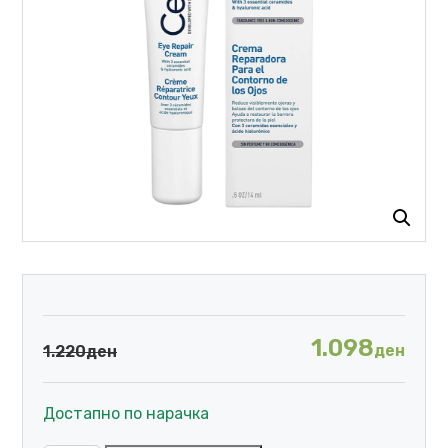
1.098
ден
1.220
ден
Достапно по нарачка