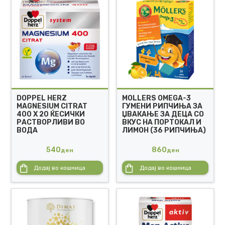
DOPPEL HERZ
MOLLERS OMEGA-3
MAGNESIUM CITRAT
ГУМЕНИ РИПЧИЊА ЗА
400 X 20 ЌЕСИЧКИ
ЏВАКАЊЕ ЗА ДЕЦА СО
РАСТВОРЛИВИ ВО
ВКУС НА ПОРТОКАЛ И
ВОДА
ЛИМОН (36 РИПЧИЊА)
540
860
ден
ден
Додај во кошница
Додај во кошница