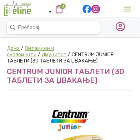
Skip to content
0
Main Navigation
Products search
Дома
/
Витамини и
суплементи
/
Имунитет
/ CENTRUM JUNIOR
ТАБЛЕТИ (30 ТАБЛЕТИ ЗА ЏВАКАЊЕ)
CENTRUM JUNIOR ТАБЛЕТИ (30
ТАБЛЕТИ ЗА ЏВАКАЊЕ)