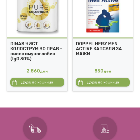
DIMAS ЧИСТ
DOPPEL HERZ MEN
КОЛОСТРУМ ВО ПРАВ –
ACTIVE КАПСУЛИ ЗА
висок имуноглобин
МАЖИ
(IgG 30%)
2.860
850
ден
ден
Додај во кошница
Додај во кошница