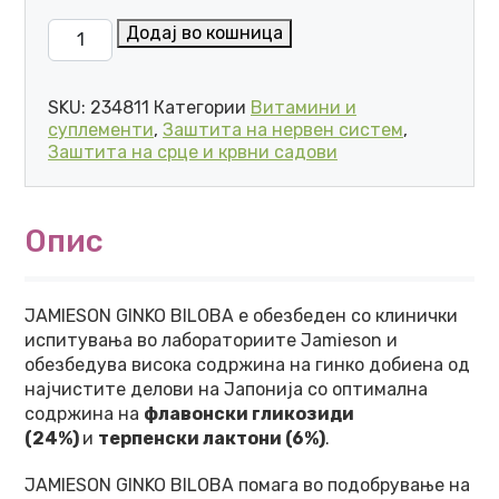
JAMIESON ГИНКО БИЛОБА 4000 мг КАПСУЛИ (90 КА
Додај во кошница
SKU:
234811
Категории
Витамини и
суплементи
,
Заштита на нервен систем
,
Заштита на срце и крвни садови
Опис
JAMIESON GINKO BILOBA е обезбеден со клинички
испитувања во лабораториите Jamieson и
обезбедува висока содржина на гинко добиенa од
најчистите делови на Јапонија со оптимална
содржина на
флавонски гликозиди
(24%)
и
терпенски лактони (6%)
.
JAMIESON GINKO BILOBA помага во подобрување на