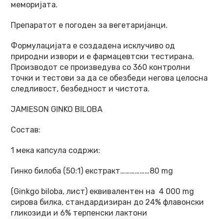
меморијата.
Препаратот е погоден за вегетаријанци.
Формулацијата е создадена исклучиво од
природни извори и е фармацевтски тестирана.
Производот се произведува со 360 контролни
точки и тестови за да се обезбеди негова целосна
следливост, безбедност и чистота.
JAMIESON GINKO BILOBA
Состав:
1 мека капсула содржи:
Гинко билоба (50:1) екстракт………………80 mg
(Ginkgo biloba, лист) еквивалентен на 4 000 mg
сирова билка, стандардизиран до 24% флавонски
гликозиди и 6% терпенски лактони