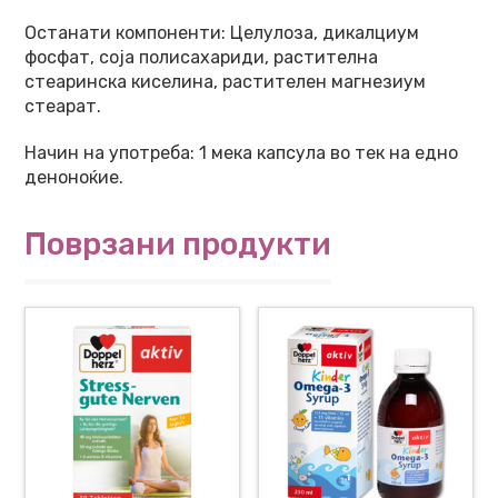
Останати компоненти: Целулоза, дикалциум
фосфат, соја полисахариди, растителна
стеаринска киселина, растителен магнезиум
стеарат.
Начин на употреба: 1 мека капсула во тек на едно
деноноќие.
Поврзани продукти